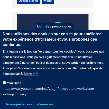
Océanographie
widget
Données personnelles
Nous utilisons des cookies sur ce site pour améliorer
votre expérience d'utilisateur et vous proposez des
contenus.
En cliquant sur le bouton "Accepter tous les cookies", vous acceptez que
nous le fassions. Vous pouvez également refuser leur installation
simplement à partir de l'outil ci-dessous et sauvegarder vos préférences.
Le flux ncWMS
Pour plus d'information nous vous invitons à consulter notre politique de
More info
confidentialité.
29 juillet 2022
YouTube
Service de visualisation des prévisions
https://www.youtube.com/intl/ALL_fr/howyoutubeworks/user-
océanographiques.
settings/privacy/
Lire la suite
Sauvegarder ses préférences