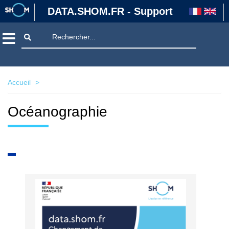
Aller
DATA.SHOM.FR - Support
au
contenu
Rechercher
Rechercher
principal
Accueil
>
Océanographie