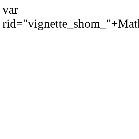
var
rid="vignette_shom_"+Mat